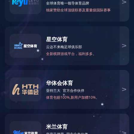
企业概况
新闻中心
产品展示
工程案列
合作加盟
服务支
持
KY开元（中国）
扫一扫，关注我们
扫一扫，手机访问
COPYRIGHT © HNYUANRUI.COM ALL RIGHTS RESERVED.
KY开元
版权所